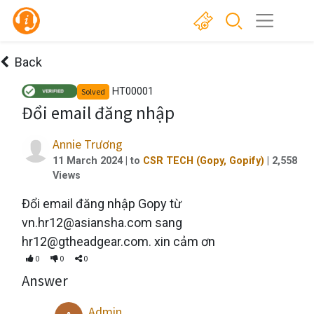
Back
HT00001
Solved
Đổi email đăng nhập
Annie Trương
11 March 2024
| to
CSR TECH (Gopy, Gopify)
|
2,558
Views
Đổi email đăng nhập Gopy từ
vn.hr12@asiansha.com sang
hr12@gtheadgear.com. xin cảm ơn
0
0
0
Answer
Admin