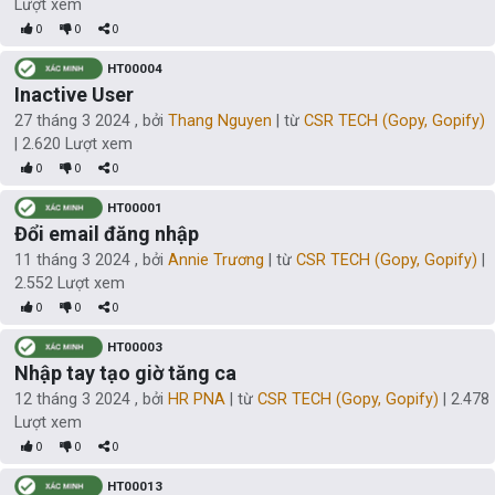
Lượt xem
0
0
0
HT00004
Inactive User
27 tháng 3 2024
, bởi
Thang Nguyen
| từ
CSR TECH (Gopy, Gopify)
|
2.620
Lượt xem
0
0
0
HT00001
Đổi email đăng nhập
11 tháng 3 2024
, bởi
Annie Trương
| từ
CSR TECH (Gopy, Gopify)
|
2.552
Lượt xem
0
0
0
HT00003
Nhập tay tạo giờ tăng ca
12 tháng 3 2024
, bởi
HR PNA
| từ
CSR TECH (Gopy, Gopify)
|
2.478
Lượt xem
0
0
0
HT00013