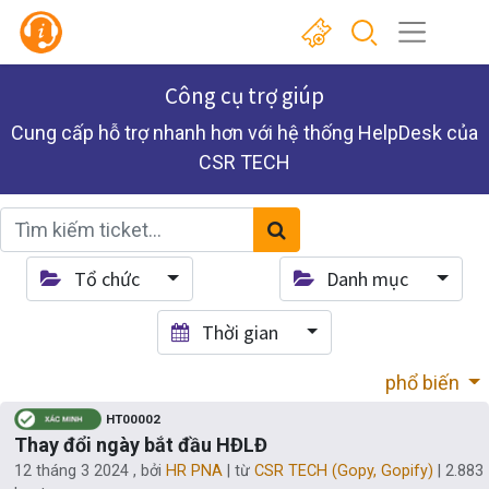
Công cụ trợ giúp
Cung cấp hỗ trợ nhanh hơn với hệ thống HelpDesk của
CSR TECH
Tổ chức
Danh mục
Thời gian
phổ biến
HT00002
Thay đổi ngày bắt đầu HĐLĐ
12 tháng 3 2024
, bởi
HR PNA
| từ
CSR TECH (Gopy, Gopify)
|
2.883