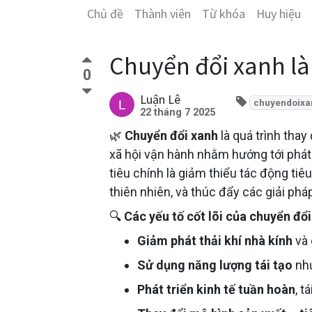
Chủ đề
Thành viên
Từ khóa
Huy hiệu
Chuyển đổi xanh là
0
Luận Lê
chuyendoixa
22 tháng 7 2025
🌿
Chuyển đổi xanh
là quá trình thay
xã hội vận hành nhằm hướng tới phát 
tiêu chính là giảm thiểu tác động tiê
thiên nhiên, và thúc đẩy các giải ph
🔍
Các yếu tố cốt lõi của chuyển đổ
Giảm phát thải khí nhà kính
và 
Sử dụng năng lượng tái tạo
như
Phát triển kinh tế tuần hoàn
, t