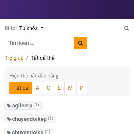
Đi tới:
Từ khóa
Trợ giúp
Tất cả thẻ
Hiện thẻ bắt đầu bằng
Tất cả
A
C
E
M
P
agileerp
(1)
chuyendoikep
(1)
chuyendoiso
(4)