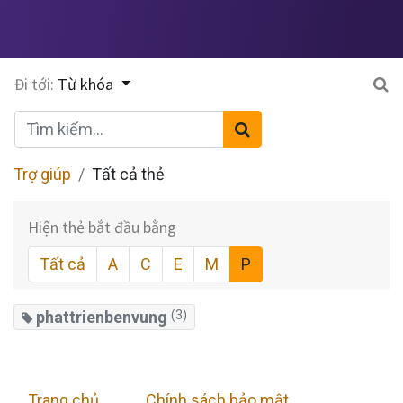
Đi tới:
Từ khóa
Trợ giúp
Tất cả thẻ
Hiện thẻ bắt đầu bằng
Tất cả
A
C
E
M
P
phattrienbenvung
(3)
Trang chủ
​
Chính sách bảo mật